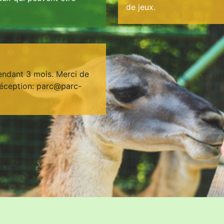
de jeux.
endant 3 mois. Merci de
 réception: parc@parc-