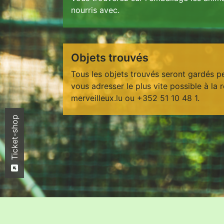
nourris avec.
Objets trouvés
Tous les objets trouvés seront gardés p
vous adresser le plus vite possible à la
merveilleux.lu ou +352 51 10 48 1.
Ticket-shop