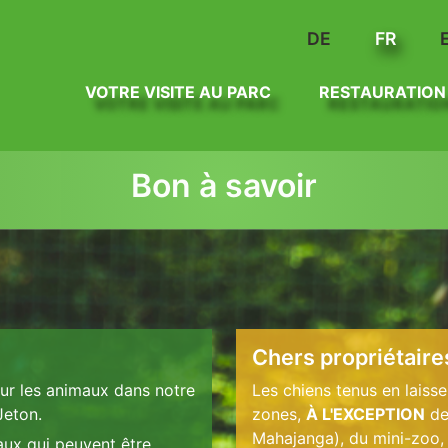
DE
FR
VOTRE VISITE AU PARC
RESTAURATION
Bon à savoir
Chers propriétaire
ur les animaux dans notre
Les chiens tenus en lais
 Jeton.
zones,
À L'EXCEPTION
de
Mahajanga), du mini-zoo, 
aux qui peuvent être