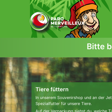
zum Inhalt
Bitte 
Tiere füttern
In unserem Souvenirshop und an der Jet
Spezialfutter für unsere Tiere.
Auf der Verpackung siehst du, welche Tie