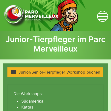
zum Inhalt
Junior-Tierpfleger im Parc
Merveilleux
Junior/Senior-Tierpfleger Workshop buchen
Die Workshops:
Südamerika
Kattas