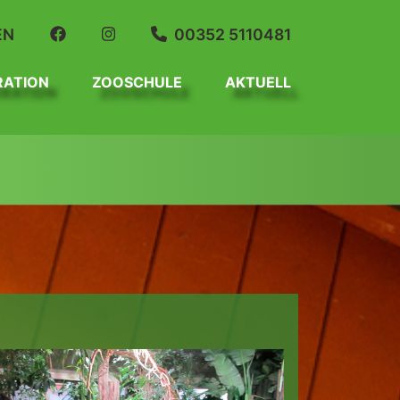
EN
00352 5110481
RATION
ZOOSCHULE
AKTUELL