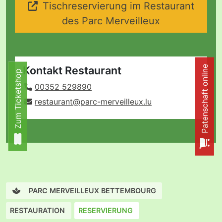
Tischreservierung im Restaurant
des Parc Merveilleux
Patenschaft online
Kontakt Restaurant
Zum Ticketshop
Zum Ticketshop
00352 529890
restaurant@parc-merveilleux.lu
PARC MERVEILLEUX BETTEMBOURG
RESTAURATION
RESERVIERUNG