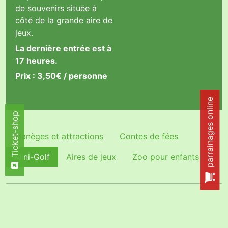
de souvenirs située à
côté de la grande aire de
jeux.
La dernière entrée est à
17 heures.
Prix : 3,50€ / personne
parrainages online
Ticket-shop
Ticket-shop
Manèges et attractions
Contes de fées
Mini-Golf
Aires de jeux
Zoo pour enfants